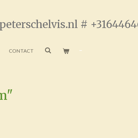
peterschelvis.nl # +316446
CONTACT
m"