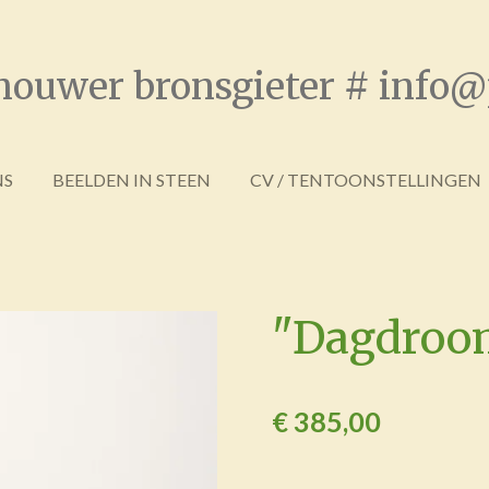
houwer bronsgieter # info@
NS
BEELDEN IN STEEN
CV / TENTOONSTELLINGEN
"Dagdroo
€ 385,00