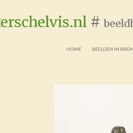
Ga
direct
erschelvis.nl
#
beeld
naar
de
hoofdinhoud
HOME
BEELDEN IN BRO