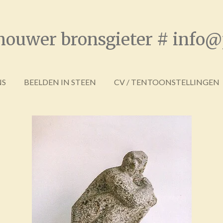
houwer bronsgieter # info@
NS
BEELDEN IN STEEN
CV / TENTOONSTELLINGEN