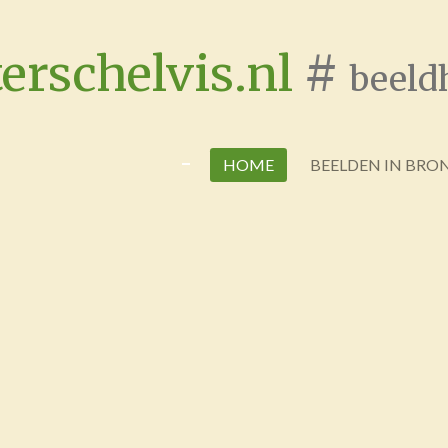
Ga
direct
erschelvis.nl
#
beeld
naar
de
hoofdinhoud
HOME
BEELDEN IN BRO